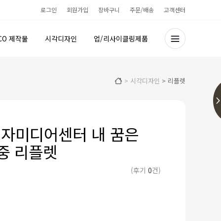
로그인
회원가입
장바구니
주문/배송
고객센터
CO 제작물
시각디자인
업/리사이클링제품
>
시각디자인
>
리플렛
자미디어센터 내 꿈은
R중 리플렛
(후기
0
건)