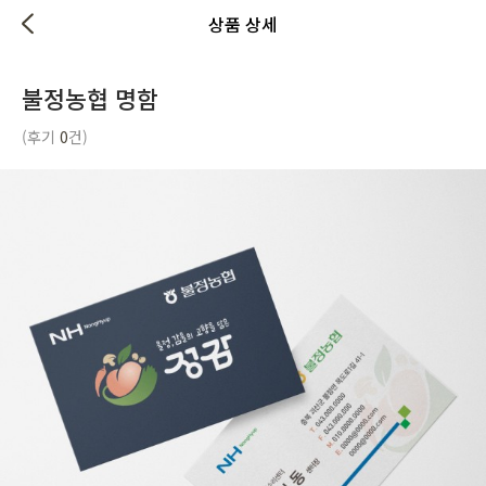
상품 상세
불정농협 명함
(후기
0
건)