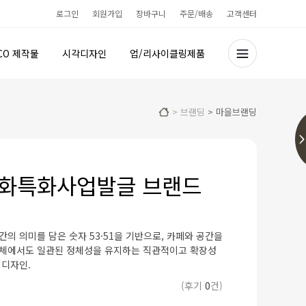
로그인
회원가입
장바구니
주문/배송
고객센터
CO 제작물
시각디자인
업/리사이클링제품
>
브랜딩
>
마을브랜딩
 용화특화사업발글 브랜드
의 의미를 담은 숫자 53·51을 기반으로, 카페와 공간을
체에서도 일관된 정체성을 유지하는 직관적이고 확장성
 디자인.
(후기
0
건)