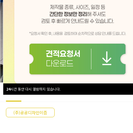
24
시간 동안 다시 열람하지 않습니다.
회사소개
공공디자인
브랜딩
ECO 제작물
시각디자인
업/
(주)공공디자인이즘