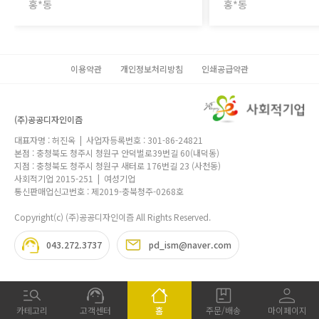
뿌듯하고 기분이 좋네요.
뿌듯하고 기분이 좋네요
홍*동
홍*동
이용약관
개인정보처리방침
인쇄공급약관
(주)공공디자인이즘
대표자명 : 허진옥 | 사업자등록번호 : 301-86-24821
본점 : 충청북도 청주시 청원구 안덕벌로39번길 60(내덕동)
지점 : 충청북도 청주시 청원구 새터로 176번길 23 (사천동)
사회적기업 2015-251 | 여성기업
통신판매업신고번호 : 제2019-충북청주-0268호
Copyright(c) (주)공공디자인이즘 All Rights Reserved.
043.272.3737
pd_ism@naver.com
카테고리
고객센터
홈
주문/배송
마이페이지